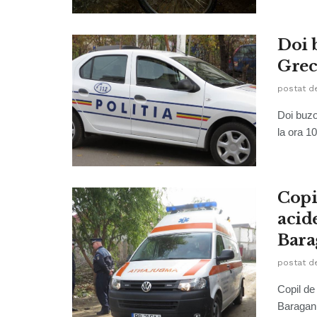
Doi 
Grec
postat d
Doi buzo
la ora 10
Copi
acid
Bara
postat d
Copil de
Baraganul