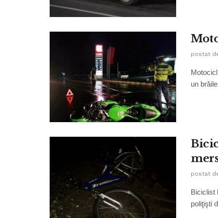
Motoc
postat d
Motocicli
un brăile
Bicic
mer
postat d
Biciclis
poliţişti