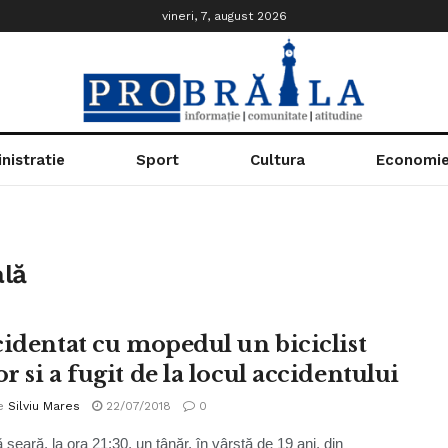
vineri, 7, august 2026
nistratie
Sport
Cultura
Economi
lă
cidentat cu mopedul un biciclist
 si a fugit de la locul accidentului
e
Silviu Mares
22/07/2018
0
seară, la ora 21:30, un tânăr, în vârstă de 19 ani, din