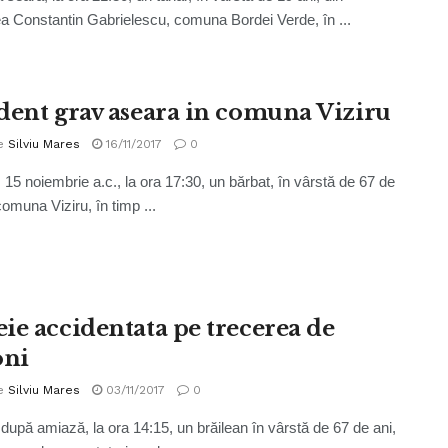
tea Constantin Gabrielescu, comuna Bordei Verde, în ...
dent grav aseara in comuna Viziru
e
Silviu Mares
16/11/2017
0
, 15 noiembrie a.c., la ora 17:30, un bărbat, în vârstă de 67 de
comuna Viziru, în timp ...
ie accidentata pe trecerea de
oni
e
Silviu Mares
03/11/2017
0
 după amiază, la ora 14:15, un brăilean în vârstă de 67 de ani,