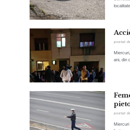
localita
Acci
postat d
Miercuri
ani, din 
Feme
piet
postat d
Miercuri