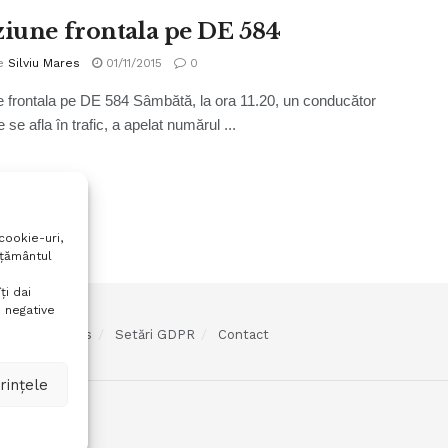
ziune frontala pe DE 584
e
Silviu Mares
01/11/2015
0
e frontala pe DE 584 Sâmbătă, la ora 11.20, un conducător
 se afla în trafic, a apelat numărul ...
cookie-uri,
mțământul
ți dai
 negative
olitica cookies
Setări GDPR
Contact
rințele