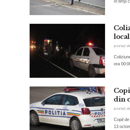
în timp 
Coli
local
postat d
Coliziune
ora 00:00
Copil
din 
postat d
Copil de
13 octomb