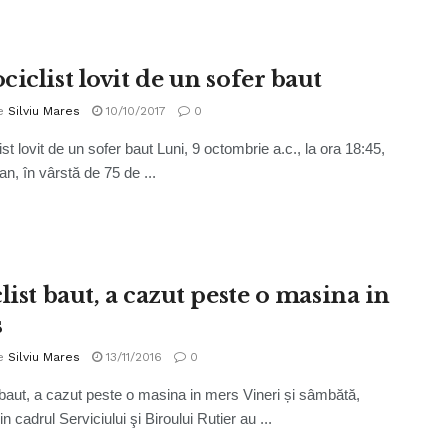
iclist lovit de un sofer baut
e
Silviu Mares
10/10/2017
0
st lovit de un sofer baut Luni, 9 octombrie a.c., la ora 18:45,
an, în vârstă de 75 de ...
list baut, a cazut peste o masina in
s
e
Silviu Mares
13/11/2016
0
t baut, a cazut peste o masina in mers Vineri și sâmbătă,
 din cadrul Serviciului şi Biroului Rutier au ...