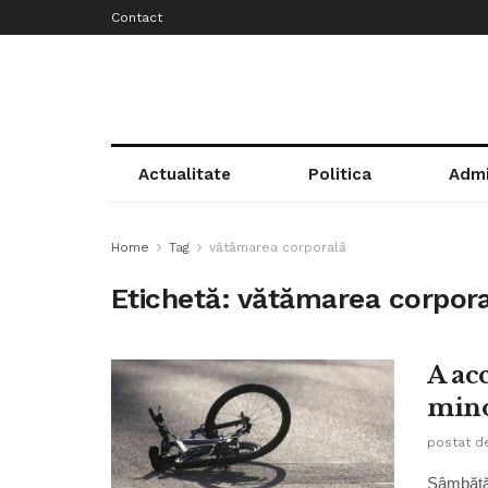
Contact
Actualitate
Politica
Admi
Home
Tag
vătămarea corporală
Etichetă:
vătămarea corpora
A ac
minor
postat d
Sâmbătă 