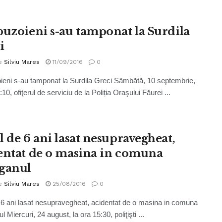
buzoieni s-au tamponat la Surdila
i
e
Silviu Mares
11/09/2016
0
ieni s-au tamponat la Surdila Greci Sâmbătă, 10 septembrie,
:10, ofiţerul de serviciu de la Poliția Oraşului Făurei ...
l de 6 ani lasat nesupravegheat,
entat de o masina in comuna
ganul
e
Silviu Mares
25/08/2016
0
 6 ani lasat nesupravegheat, acidentat de o masina in comuna
 Miercuri, 24 august, la ora 15:30, poliţişti ...