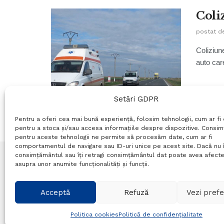
Coli
postat d
Coliziun
auto care
Setări GDPR
Pentru a oferi cea mai bună experiență, folosim tehnologii, cum ar fi 
pentru a stoca și/sau accesa informațiile despre dispozitive. Consi
pentru aceste tehnologii ne permite să procesăm date, cum ar fi
comportamentul de navigare sau ID-uri unice pe acest site. Dacă nu î
consimțământul sau îți retragi consimțământul dat poate avea afecte
asupra unor anumite funcționalități și funcții.
Termeni si conditii
Politică de confidențialitate
P
Acceptă
Refuză
Vezi prefe
© Probr.ro 2022. Created by
I
MCreative.ro
.
Politica cookies
Politică de confidențialitate