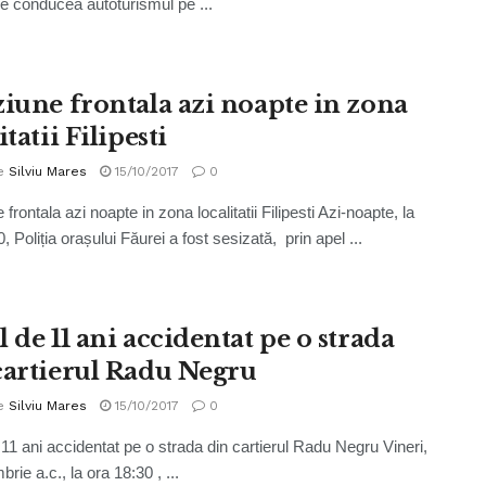
ce conducea autoturismul pe ...
ziune frontala azi noapte in zona
itatii Filipesti
e
Silviu Mares
15/10/2017
0
 frontala azi noapte in zona localitatii Filipesti Azi-noapte, la
, Poliția orașului Făurei a fost sesizată, prin apel ...
 de 11 ani accidentat pe o strada
cartierul Radu Negru
e
Silviu Mares
15/10/2017
0
 11 ani accidentat pe o strada din cartierul Radu Negru Vineri,
rie a.c., la ora 18:30 , ...