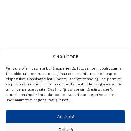
Setări GDPR
Pentru a oferi cea mai bună experiență, folosim tehnologii, cum ar
fi cookie-uri, pentru a stoca și/sau accesa informațiile despre
dispozitive. Consimțământul pentru aceste tehnologii ne permite
să procesăm date, cum ar fi comportamentul de navigare sau ID-
uri unice pe acest site. Dacă nu îți dai consimțământul sau îți
Termeni si conditii
Politică de confidențialitate
retragi consimțământul dat poate avea afecte negative asupra
Politica cookies
Setări GDPR
Contact
unor anumite funcționalități și funcții.
Telefon:
+40 788 760 194
Acceptă
Refuză