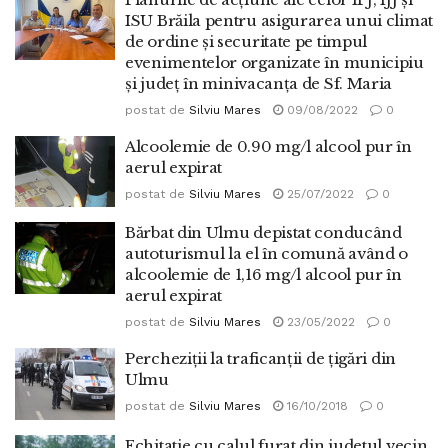
ISU Brăila pentru asigurarea unui climat
de ordine și securitate pe timpul
evenimentelor organizate în municipiu
și județ în minivacanța de Sf. Maria
postat de
Silviu Mares
09/08/2022
0
Alcoolemie de 0.90 mg/l alcool pur în
aerul expirat
postat de
Silviu Mares
25/07/2022
0
Bărbat din Ulmu depistat conducând
autoturismul la el în comună având o
alcoolemie de 1,16 mg/l alcool pur în
aerul expirat
postat de
Silviu Mares
23/05/2022
0
Percheziții la traficanții de țigări din
Ulmu
postat de
Silviu Mares
16/10/2018
0
Echitatie cu calul furat din judetul vecin