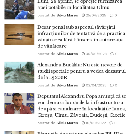
Luni, 28 aprilie, se oprește furnizarea
apei potabile în localitatea Ulmu
postat de
Silviu Mares
25/04/2025
0
Dosar penal sub aspectul săvârșirii
infracțiunilor de tentativă de a practica
vânătoarea fără fi înscris în autorizația
de vânătoare
postat de
Silviu Mares
30/09/2023
0
Alexandru Bucălău: Nu este nevoie de
studii speciale pentru a vedea dezastrul
de la DJ203R
postat de
Silviu Mares
02/04/2023
0
Deputatul Alexandru Popa anunță că se
vor demara lucrările la infrastructura
de apă și canalizare în localitățile Ianca,
Cireșu, Ulmu, Zăvoaia, Dudești, Ciocile
postat de
Silviu Mares
10/09/2022
0
Planurile de acțiune ale celor IPJ, IJJ și