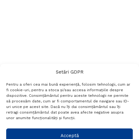
Setări GDPR
Pentru a oferi cea mai bună experiență, folosim tehnologii, cum ar
fi cookie-uri, pentru a stoca și/sau accesa informațiile despre
dispozitive. Consimțământul pentru aceste tehnologii ne permite
să procesăm date, cum ar fi comportamentul de navigare sau ID-
uri unice pe acest site. Dacă nu îți dai consimțământul sau îți
Termeni si conditii
Politică de confidențialitate
retragi consimțământul dat poate avea afecte negative asupra
Politica cookies
Setări GDPR
Contact
unor anumite funcționalități și funcții.
Telefon:
+40 788 760 194
Acceptă