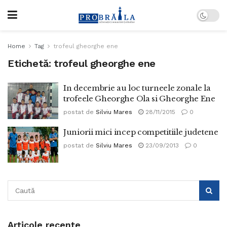
Home
Tag
trofeul gheorghe ene
Etichetă:
trofeul gheorghe ene
In decembrie au loc turneele zonale la
trofeele Gheorghe Ola si Gheorghe Ene
postat de
Silviu Mares
28/11/2015
0
Juniorii mici incep competitiile judetene
postat de
Silviu Mares
23/09/2013
0
Articole recente