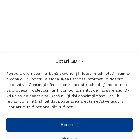
Setări GDPR
Pentru a oferi cea mai bună experiență, folosim tehnologii, cum ar
fi cookie-uri, pentru a stoca și/sau accesa informațiile despre
dispozitive. Consimțământul pentru aceste tehnologii ne permite
să procesăm date, cum ar fi comportamentul de navigare sau ID-
uri unice pe acest site. Dacă nu îți dai consimțământul sau îți
Termeni si conditii
Politică de confidențialitate
retragi consimțământul dat poate avea afecte negative asupra
Politica cookies
Setări GDPR
Contact
unor anumite funcționalități și funcții.
Telefon:
+40 788 760 194
Acceptă
Refuză