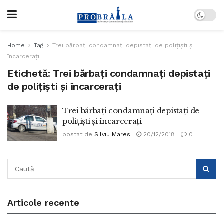
Home
Tag
Trei bărbați condamnați depistați de polițiști și
încarcerați
Etichetă:
Trei bărbați condamnați depistați
de polițiști și încarcerați
Trei bărbați condamnați depistați de
polițiști și încarcerați
postat de
Silviu Mares
20/12/2018
0
Articole recente