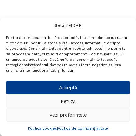
Setări GDPR
Pentru a oferi cea mai bună experiență, folosim tehnologii, cum ar
fi cookie-uri, pentru a stoca și/sau accesa informațiile despre
dispozitive. Consimțământul pentru aceste tehnologii ne permite
să procesăm date, cum ar fi comportamentul de navigare sau ID-
uri unice pe acest site. Dacă nu îți dai consimțământul sau îți
Termeni si conditii
Politică de confidențialitate
retragi consimțământul dat poate avea afecte negative asupra
Politica cookies
Setări GDPR
Contact
unor anumite funcționalități și funcții.
Telefon:
+40 788 760 194
Acceptă
Refuză
© Probr.ro 2022. Created by
I
MCreative.ro
.
Vezi preferințele
Politica cookies
Politică de confidențialitate