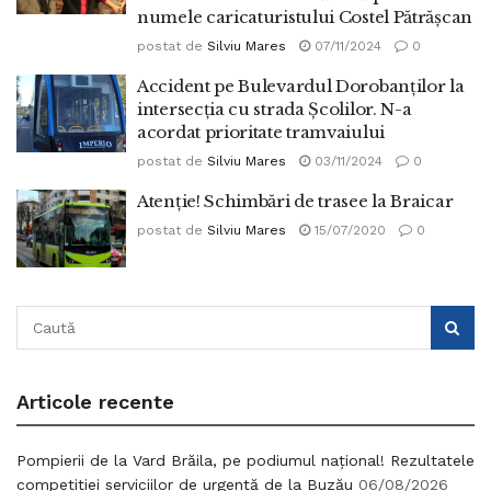
numele caricaturistului Costel Pătrășcan
postat de
Silviu Mares
07/11/2024
0
Accident pe Bulevardul Dorobanților la
intersecția cu strada Școlilor. N-a
acordat prioritate tramvaiului
postat de
Silviu Mares
03/11/2024
0
Atenție! Schimbări de trasee la Braicar
postat de
Silviu Mares
15/07/2020
0
Articole recente
Pompierii de la Vard Brăila, pe podiumul național! Rezultatele
competiției serviciilor de urgență de la Buzău
06/08/2026