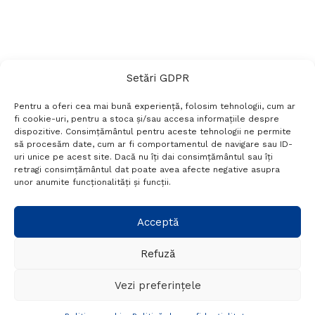
Setări GDPR
Pentru a oferi cea mai bună experiență, folosim tehnologii, cum ar
fi cookie-uri, pentru a stoca și/sau accesa informațiile despre
dispozitive. Consimțământul pentru aceste tehnologii ne permite
să procesăm date, cum ar fi comportamentul de navigare sau ID-
uri unice pe acest site. Dacă nu îți dai consimțământul sau îți
Termeni si conditii
Politică de confidențialitate
retragi consimțământul dat poate avea afecte negative asupra
Politica cookies
Setări GDPR
Contact
unor anumite funcționalități și funcții.
Telefon:
+40 788 760 194
Acceptă
Refuză
© Probr.ro 2022. Created by
I
MCreative.ro
.
Vezi preferințele