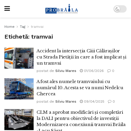
Home
Tag
tramvai
Etichetă:
tramvai
Accident la intersecția Căii Călărașilor
cu Strada Pietății în care a fost implicat și
un tramvai
postat de
Silviu Mares
01/06/2026
0
A fost ales numele tramvaiului cu
numărul 10. Acesta se va numi Nedelcu
Chercea
postat de
Silviu Mares
09/04/2025
0
CLM a aprobat modificări și completări
la DALI pentru obiectivul de investiții
Modernizarea conexiunii tramvai Brăila
-Lacu Sărat