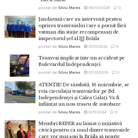
postat de
Silviu Mares
06/02/2025
0
Jandarmii care au intervenit pentru
oprirea tramvaiului care a pornit fără
vatman din stație recompensați de
inspectorul șef al IJJ Brăila
postat de
Silviu Mares
31/01/2025
0
Tramvai implicat într-un accident pe
Bulevardul Independenței
postat de
Silviu Mares
07/01/2025
0
ATENȚIE! De sâmbătă, 16 noiembrie, se
reia circulația tramvaielor pe Bd.
Independenței și Calea Galați. Va fi
înființat un nou traseu de autobuze
postat de
Silviu Mares
12/11/2024
0
Membri REPER au lansat o inițiativă
civică pentru ca unul dintre tramvaiele
care vor mai sosi la Brăila să poarte