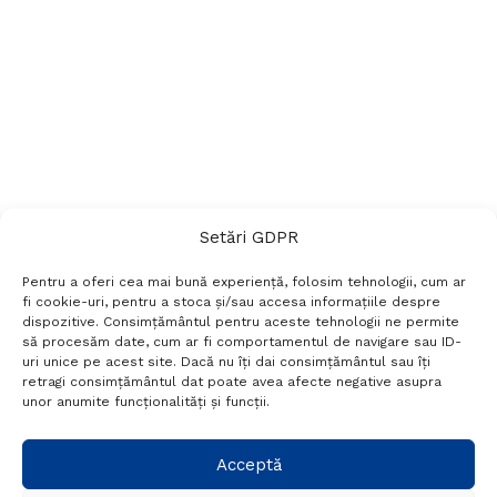
Setări GDPR
Pentru a oferi cea mai bună experiență, folosim tehnologii, cum ar
fi cookie-uri, pentru a stoca și/sau accesa informațiile despre
dispozitive. Consimțământul pentru aceste tehnologii ne permite
să procesăm date, cum ar fi comportamentul de navigare sau ID-
uri unice pe acest site. Dacă nu îți dai consimțământul sau îți
Termeni si conditii
Politică de confidențialitate
retragi consimțământul dat poate avea afecte negative asupra
Politica cookies
Setări GDPR
Contact
unor anumite funcționalități și funcții.
Telefon:
+40 788 760 194
Acceptă