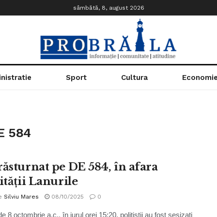
sâmbătă, 8, august 2026
nistratie
Sport
Cultura
Economi
E 584
răsturnat pe DE 584, în afara
ității Lanurile
e
Silviu Mares
08/10/2025
0
e 8 octombrie a.c., în jurul orei 15:20, polițiștii au fost sesizați