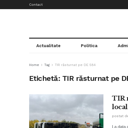
Contact
Actualitate
Politica
Admi
Home
Tag
TIR răsturnat pe DE 584
Etichetă:
TIR răsturnat pe D
TIR 
local
postat d
La data d