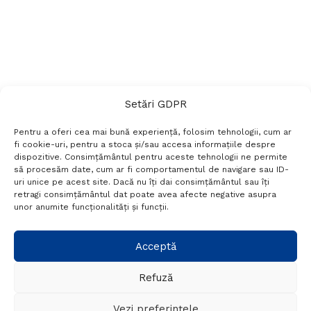
Setări GDPR
Pentru a oferi cea mai bună experiență, folosim tehnologii, cum ar
fi cookie-uri, pentru a stoca și/sau accesa informațiile despre
dispozitive. Consimțământul pentru aceste tehnologii ne permite
să procesăm date, cum ar fi comportamentul de navigare sau ID-
uri unice pe acest site. Dacă nu îți dai consimțământul sau îți
Termeni si conditii
Politică de confidențialitate
retragi consimțământul dat poate avea afecte negative asupra
Politica cookies
Setări GDPR
Contact
unor anumite funcționalități și funcții.
Telefon:
+40 788 760 194
Acceptă
Refuză
© Probr.ro 2022. Created by
I
MCreative.ro
.
Vezi preferințele