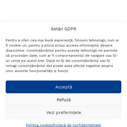
Setări GDPR
Pentru a oferi cea mai bună experiență, folosim tehnologii, cum ar
fi cookie-uri, pentru a stoca și/sau accesa informațiile despre
dispozitive. Consimțământul pentru aceste tehnologii ne permite
să procesăm date, cum ar fi comportamentul de navigare sau ID-
uri unice pe acest site. Dacă nu îți dai consimțământul sau îți
Termeni si conditii
Politică de confidențialitate
retragi consimțământul dat poate avea afecte negative asupra
Politica cookies
Setări GDPR
Contact
unor anumite funcționalități și funcții.
Telefon:
+40 788 760 194
Acceptă
Refuză
© Probr.ro 2022. Created by
I
MCreative.ro
.
Vezi preferințele
Politica cookies
Politică de confidențialitate