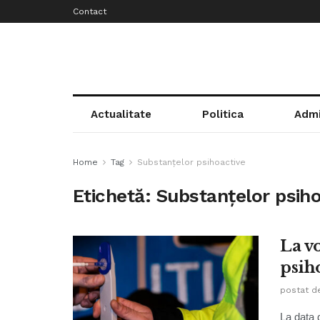
Contact
Actualitate
Politica
Admi
Home
Tag
Substanțelor psihoactive
Etichetă:
Substanțelor psiho
La v
psih
postat d
La data d