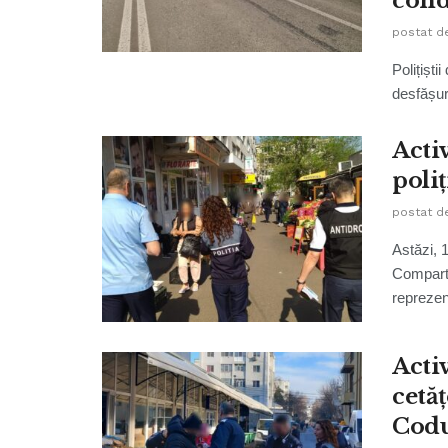
con
postat d
Polițiști
desfășura
Acti
poliț
postat d
Astăzi, 1
Comparti
reprezent
Acti
cetă
Codu