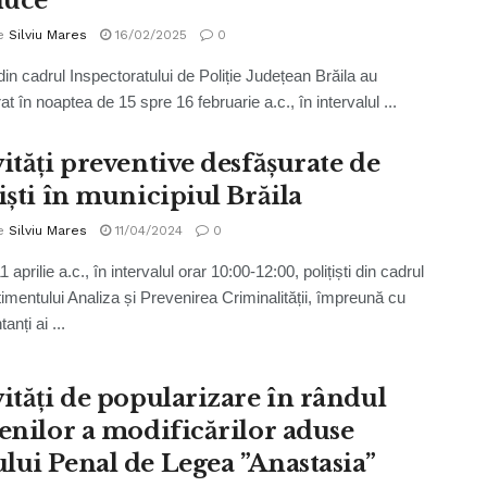
duce
e
Silviu Mares
16/02/2025
0
i din cadrul Inspectoratului de Poliție Județean Brăila au
t în noaptea de 15 spre 16 februarie a.c., în intervalul ...
vități preventive desfășurate de
iști în municipiul Brăila
e
Silviu Mares
11/04/2024
0
1 aprilie a.c., în intervalul orar 10:00-12:00, polițiști din cadrul
mentului Analiza și Prevenirea Criminalității, împreună cu
anți ai ...
vități de popularizare în rândul
țenilor a modificărilor aduse
lui Penal de Legea ”Anastasia”