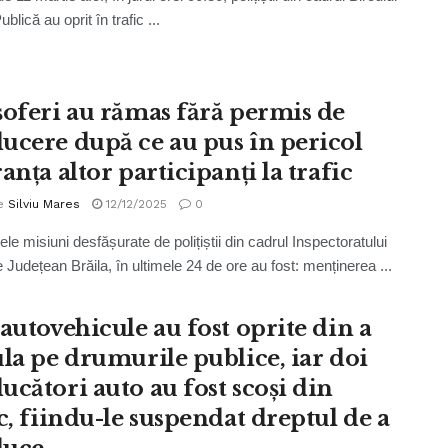
blică au oprit în trafic ...
șoferi au rămas fără permis de
ucere după ce au pus în pericol
anța altor participanți la trafic
e
Silviu Mares
12/12/2025
0
ele misiuni desfășurate de polițiștii din cadrul Inspectoratului
e Județean Brăila, în ultimele 24 de ore au fost: menținerea ...
 autovehicule au fost oprite din a
ula pe drumurile publice, iar doi
ucători auto au fost scoși din
c, fiindu-le suspendat dreptul de a