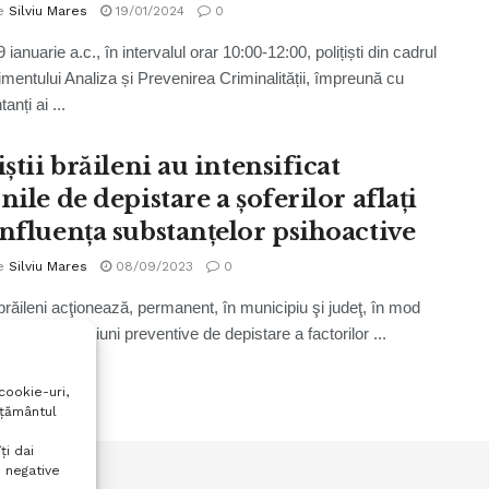
e
Silviu Mares
19/01/2024
0
9 ianuarie a.c., în intervalul orar 10:00-12:00, polițiști din cadrul
mentului Analiza și Prevenirea Criminalității, împreună cu
anți ai ...
iștii brăileni au intensificat
nile de depistare a șoferilor aflați
influența substanțelor psihoactive
e
Silviu Mares
08/09/2023
0
i brăileni acţionează, permanent, în municipiu şi judeţ, în mod
implicat în misiuni preventive de depistare a factorilor ...
cookie-uri,
mțământul
ți dai
 negative