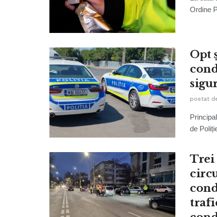
Ordine Pu
Opt 
cond
sigur
postat d
Principal
de Poliți
Trei
circ
cond
trafi