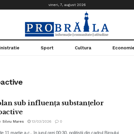
vineri, 7, august 2026
nistratie
Sport
Cultura
Economi
active
olan sub influența substanțelor
oactive
e
Silviu Mares
13/03/2026
0
e 11 martie a.c., în jurul orei 00:30, polițiștii din cadrul Biroului