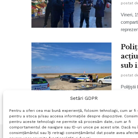
postat d
Vineri, 1
comparti
reprezent
Poliț
acțiu
sub 
postat d
Poliţişti
activ și 
Setări GDPR
Pentru a oferi cea mai bună experiență, folosim tehnologii, cum ar fi 
pentru a stoca și/sau accesa informațiile despre dispozitive. Consi
pentru aceste tehnologii ne permite să procesăm date, cum ar fi
comportamentul de navigare sau ID-uri unice pe acest site. Dacă nu î
consimțământul sau îți retragi consimțământul dat poate avea afecte