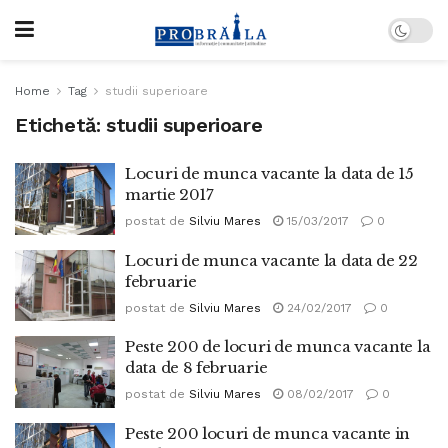
Home
Tag
studii superioare
Etichetă:
studii superioare
Locuri de munca vacante la data de 15
martie 2017
postat de
Silviu Mares
15/03/2017
0
Locuri de munca vacante la data de 22
februarie
postat de
Silviu Mares
24/02/2017
0
Peste 200 de locuri de munca vacante la
data de 8 februarie
postat de
Silviu Mares
08/02/2017
0
Peste 200 locuri de munca vacante in