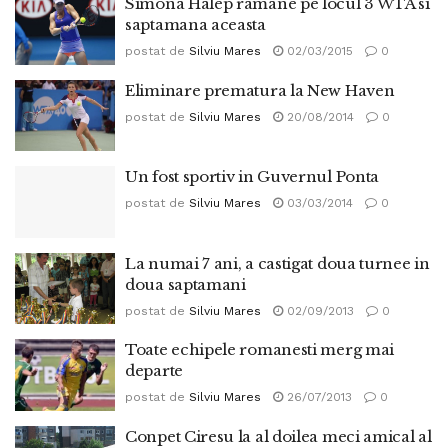
Simona Halep ramane pe locul 3 WTA si
saptamana aceasta
postat de
Silviu Mares
02/03/2015
0
Eliminare prematura la New Haven
postat de
Silviu Mares
20/08/2014
0
Un fost sportiv in Guvernul Ponta
postat de
Silviu Mares
03/03/2014
0
La numai 7 ani, a castigat doua turnee in
doua saptamani
postat de
Silviu Mares
02/09/2013
0
Toate echipele romanesti merg mai
departe
postat de
Silviu Mares
26/07/2013
0
Conpet Ciresu la al doilea meci amical al