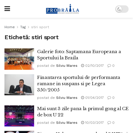
Home
Tag
stiri sport
Etichetă:
stiri sport
Galerie foto: Saptamana Europeana a
Sportului la Braila
postat de
Silviu Mares
02/10/2017
0
Finantarea sportului de performanta
ramane in suspans si pe Legea
350/2005
postat de
Silviu Mares
01/04/2017
0
Mai sunt 3 zile pana la primul gong al CE
de box U 22
postat de
Silviu Mares
10/03/2017
0