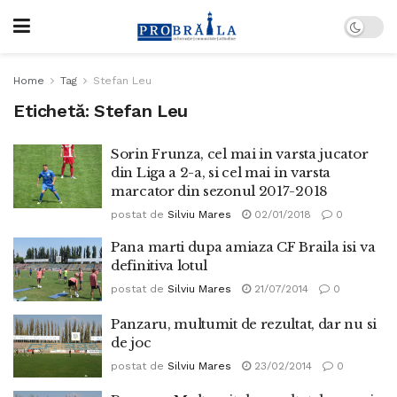
Home
Tag
Stefan Leu
Etichetă:
Stefan Leu
Sorin Frunza, cel mai in varsta jucator
din Liga a 2-a, si cel mai in varsta
marcator din sezonul 2017-2018
postat de
Silviu Mares
02/01/2018
0
Pana marti dupa amiaza CF Braila isi va
definitiva lotul
postat de
Silviu Mares
21/07/2014
0
Panzaru, multumit de rezultat, dar nu si
de joc
postat de
Silviu Mares
23/02/2014
0