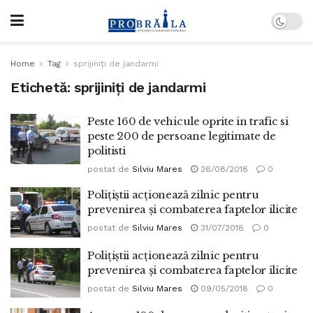
Home
Tag
sprijiniţi de jandarmi
Etichetă:
sprijiniţi de jandarmi
Peste 160 de vehicule oprite in trafic si
peste 200 de persoane legitimate de
politisti
postat de
Silviu Mares
26/08/2018
0
Poliţiştii acţionează zilnic pentru
prevenirea şi combaterea faptelor ilicite
postat de
Silviu Mares
31/07/2018
0
Poliţiştii acţionează zilnic pentru
prevenirea şi combaterea faptelor ilicite
postat de
Silviu Mares
09/05/2018
0