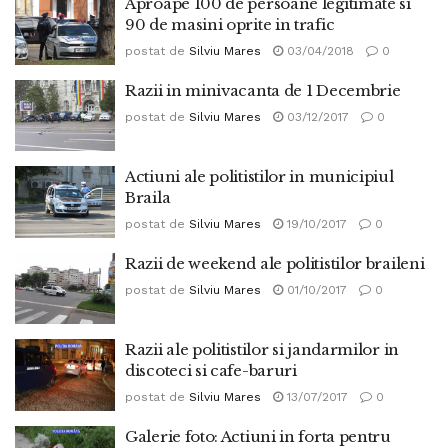
Aproape 100 de persoane legitimate si
90 de masini oprite in trafic
postat de
Silviu Mares
03/04/2018
0
Razii in minivacanta de 1 Decembrie
postat de
Silviu Mares
03/12/2017
0
Actiuni ale politistilor in municipiul
Braila
postat de
Silviu Mares
19/10/2017
0
Razii de weekend ale politistilor braileni
postat de
Silviu Mares
01/10/2017
0
Razii ale politistilor si jandarmilor in
discoteci si cafe-baruri
postat de
Silviu Mares
13/07/2017
0
Galerie foto: Actiuni in forta pentru