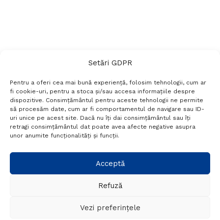
Setări GDPR
Pentru a oferi cea mai bună experiență, folosim tehnologii, cum ar
fi cookie-uri, pentru a stoca și/sau accesa informațiile despre
dispozitive. Consimțământul pentru aceste tehnologii ne permite
să procesăm date, cum ar fi comportamentul de navigare sau ID-
uri unice pe acest site. Dacă nu îți dai consimțământul sau îți
Termeni si conditii
Politică de confidențialitate
retragi consimțământul dat poate avea afecte negative asupra
Politica cookies
Setări GDPR
Contact
unor anumite funcționalități și funcții.
Telefon:
+40 788 760 194
Acceptă
Refuză
© Probr.ro 2022. Created by
I
MCreative.ro
.
Vezi preferințele