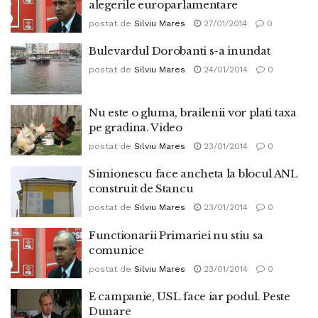
alegerile europarlamentare
postat de
Silviu Mares
27/01/2014
0
Bulevardul Dorobanti s-a inundat
postat de
Silviu Mares
24/01/2014
0
Nu este o gluma, brailenii vor plati taxa
pe gradina. Video
postat de
Silviu Mares
23/01/2014
0
Simionescu face ancheta la blocul ANL
construit de Stancu
postat de
Silviu Mares
23/01/2014
0
Functionarii Primariei nu stiu sa
comunice
postat de
Silviu Mares
23/01/2014
0
E campanie, USL face iar podul. Peste
Dunare