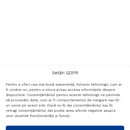
Setări GDPR
Pentru a oferi cea mai bună experiență, folosim tehnologii, cum ar
fi cookie-uri, pentru a stoca și/sau accesa informațiile despre
dispozitive. Consimțământul pentru aceste tehnologii ne permite
să procesăm date, cum ar fi comportamentul de navigare sau ID-
uri unice pe acest site. Dacă nu îți dai consimțământul sau îți
Termeni si conditii
Politică de confidențialitate
retragi consimțământul dat poate avea afecte negative asupra
Politica cookies
Setări GDPR
Contact
unor anumite funcționalități și funcții.