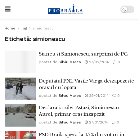
Home
Tag
simionescu
Etichetă:
simionescu
Stancu si Simionescu, surprinsi de PC
postat de
Silviu Mares
27/02/2014
0
Deputatul PNL Vasile Varga deszapezeste
orasul cu lopata
postat de
Silviu Mares
29/01/2014
0
Declaratia zilei. Astazi, Simionescu
Aurel, primar oras inzapezit
postat de
Silviu Mares
27/01/2014
0
PSD Braila spera la 45 % din voturi in