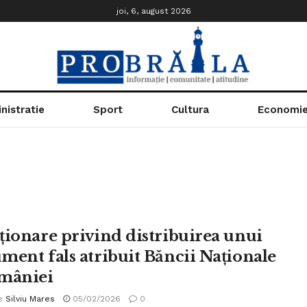
joi, 6, august 2026
nistratie
Sport
Cultura
Economi
ționare privind distribuirea unui
ment fals atribuit Băncii Naționale
mâniei
e
Silviu Mares
05/02/2026
0