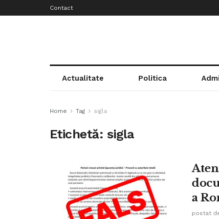
Contact
Actualitate
Politica
Admi
Home
Tag
sigla
Etichetă:
sigla
Aten
docu
a Ro
postat d