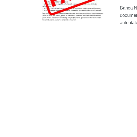
Banca Na
document
autoritate