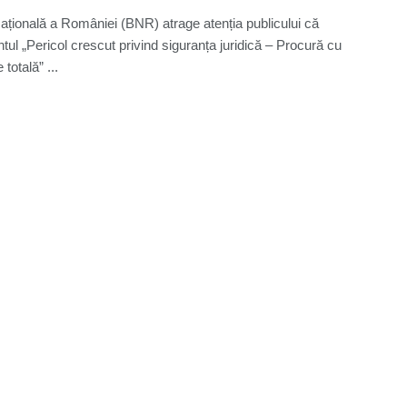
țională a României (BNR) atrage atenția publicului că
ul „Pericol crescut privind siguranța juridică – Procură cu
 totală” ...