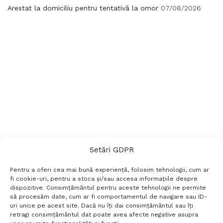
Arestat la domiciliu pentru tentativă la omor
07/08/2026
Setări GDPR
Pentru a oferi cea mai bună experiență, folosim tehnologii, cum ar
fi cookie-uri, pentru a stoca și/sau accesa informațiile despre
dispozitive. Consimțământul pentru aceste tehnologii ne permite
să procesăm date, cum ar fi comportamentul de navigare sau ID-
uri unice pe acest site. Dacă nu îți dai consimțământul sau îți
Termeni si conditii
Politică de confidențialitate
retragi consimțământul dat poate avea afecte negative asupra
Politica cookies
Setări GDPR
Contact