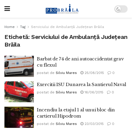
Home
Tag
Serviciului de Ambulanţă Judeţean Brăila
Etichetă:
Serviciului de Ambulanţă Judeţean
Brăila
Barbat de 74 de ani autoaccidentat grav
cu flexul
postat de
Silviu Mares
25/08/2015
0
Exercitii ISU Dunarea la Santierul Naval
postat de
Silviu Mares
16/06/2015
0
Incendiu la etajul 1 al unui bloc din
cartierul Hipodrom
postat de
Silviu Mares
23/03/2015
0