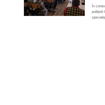
În conte
polițiști
specialișt