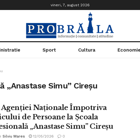
vineri, 7, august 2026
nistratie
Sport
Cultura
Economi
șu
lă „Anastase Simu” Cireșu
 Agenției Naționale Împotriva
icului de Persoane la Școala
esională „Anastase Simu” Cireșu
e
Silviu Mares
12/05/2026
0