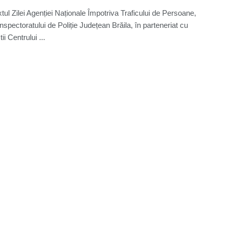
xtul Zilei Agenției Naționale Împotriva Traficului de Persoane,
i Inspectoratului de Poliție Județean Brăila, în parteneriat cu
ii Centrului ...