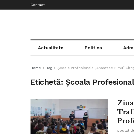
Contact
Actualitate
Politica
Admi
Home
Tag
Școala Profesională „Anastase Simu” Cire
Etichetă:
Școala Profesiona
Ziua
Traf
Prof
postat d