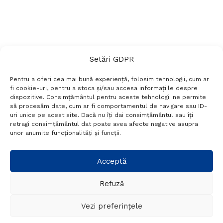
Setări GDPR
Pentru a oferi cea mai bună experiență, folosim tehnologii, cum ar
fi cookie-uri, pentru a stoca și/sau accesa informațiile despre
dispozitive. Consimțământul pentru aceste tehnologii ne permite
să procesăm date, cum ar fi comportamentul de navigare sau ID-
uri unice pe acest site. Dacă nu îți dai consimțământul sau îți
Termeni si conditii
Politică de confidențialitate
retragi consimțământul dat poate avea afecte negative asupra
Politica cookies
Setări GDPR
Contact
unor anumite funcționalități și funcții.
Telefon:
+40 788 760 194
Acceptă
Refuză
© Probr.ro 2022. Created by
I
MCreative.ro
.
Vezi preferințele