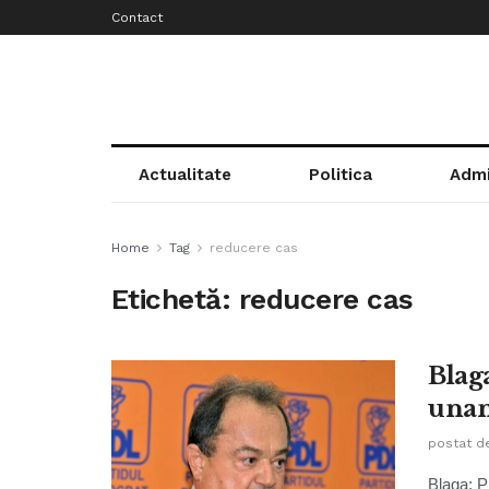
Contact
Actualitate
Politica
Admi
Home
Tag
reducere cas
Etichetă:
reducere cas
Blag
unan
postat d
Blaga: P