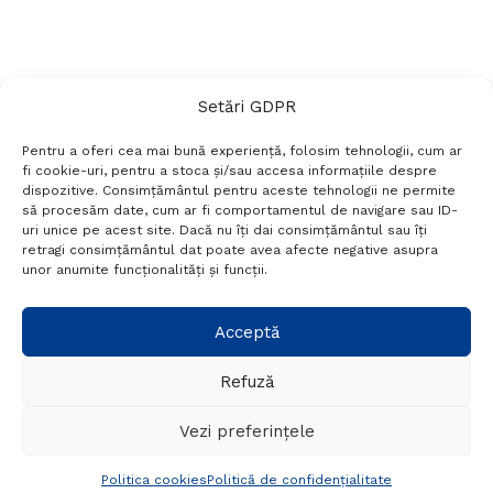
Setări GDPR
Pentru a oferi cea mai bună experiență, folosim tehnologii, cum ar
fi cookie-uri, pentru a stoca și/sau accesa informațiile despre
dispozitive. Consimțământul pentru aceste tehnologii ne permite
să procesăm date, cum ar fi comportamentul de navigare sau ID-
uri unice pe acest site. Dacă nu îți dai consimțământul sau îți
Termeni si conditii
Politică de confidențialitate
retragi consimțământul dat poate avea afecte negative asupra
Politica cookies
Setări GDPR
Contact
unor anumite funcționalități și funcții.
Telefon:
+40 788 760 194
Acceptă
Refuză
© Probr.ro 2022. Created by
I
MCreative.ro
.
Vezi preferințele
Politica cookies
Politică de confidențialitate