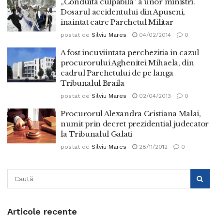
„Conduita culpabila” a unor ministri.
Dosarul accidentului din Apuseni,
inaintat catre Parchetul Militar
postat de
Silviu Mares
04/02/2014
0
A fost incuviintata perchezitia in cazul
procurorului Aghenitei Mihaela, din
cadrul Parchetului de pe langa
Tribunalul Braila
postat de
Silviu Mares
02/04/2013
0
Procurorul Alexandra Cristiana Malai,
numit prin decret prezidential judecator
la Tribunalul Galati
postat de
Silviu Mares
28/11/2012
0
Articole recente