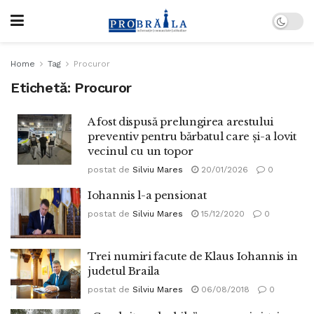
Home
Tag
Procuror
Etichetă:
Procuror
A fost dispusă prelungirea arestului
preventiv pentru bărbatul care și-a lovit
vecinul cu un topor
postat de
Silviu Mares
20/01/2026
0
Iohannis l-a pensionat
postat de
Silviu Mares
15/12/2020
0
Trei numiri facute de Klaus Iohannis in
judetul Braila
postat de
Silviu Mares
06/08/2018
0