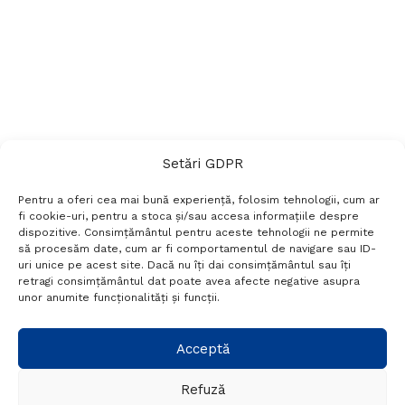
Setări GDPR
Pentru a oferi cea mai bună experiență, folosim tehnologii, cum ar
fi cookie-uri, pentru a stoca și/sau accesa informațiile despre
dispozitive. Consimțământul pentru aceste tehnologii ne permite
să procesăm date, cum ar fi comportamentul de navigare sau ID-
uri unice pe acest site. Dacă nu îți dai consimțământul sau îți
Termeni si conditii
Politică de confidențialitate
retragi consimțământul dat poate avea afecte negative asupra
Politica cookies
Setări GDPR
Contact
unor anumite funcționalități și funcții.
Telefon:
+40 788 760 194
Acceptă
Refuză