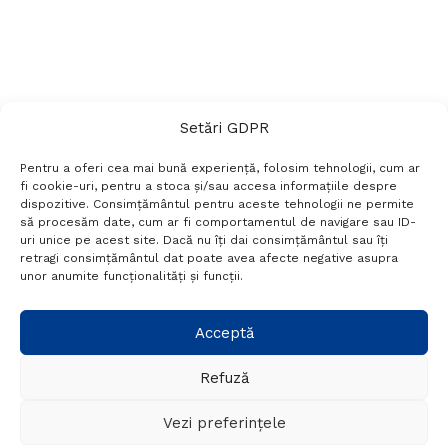
Setări GDPR
Pentru a oferi cea mai bună experiență, folosim tehnologii, cum ar
fi cookie-uri, pentru a stoca și/sau accesa informațiile despre
dispozitive. Consimțământul pentru aceste tehnologii ne permite
să procesăm date, cum ar fi comportamentul de navigare sau ID-
uri unice pe acest site. Dacă nu îți dai consimțământul sau îți
Termeni si conditii
Politică de confidențialitate
retragi consimțământul dat poate avea afecte negative asupra
Politica cookies
Setări GDPR
Contact
unor anumite funcționalități și funcții.
Telefon:
+40 788 760 194
Acceptă
Refuză
© Probr.ro 2022. Created by
I
MCreative.ro
.
Vezi preferințele