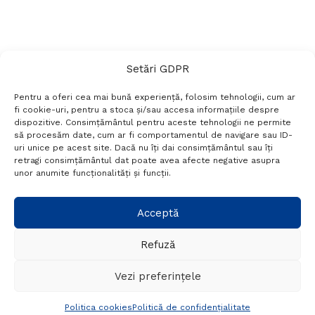
Setări GDPR
Pentru a oferi cea mai bună experiență, folosim tehnologii, cum ar
fi cookie-uri, pentru a stoca și/sau accesa informațiile despre
dispozitive. Consimțământul pentru aceste tehnologii ne permite
să procesăm date, cum ar fi comportamentul de navigare sau ID-
uri unice pe acest site. Dacă nu îți dai consimțământul sau îți
Termeni si conditii
Politică de confidențialitate
retragi consimțământul dat poate avea afecte negative asupra
Politica cookies
Setări GDPR
Contact
unor anumite funcționalități și funcții.
Telefon:
+40 788 760 194
Acceptă
Refuză
© Probr.ro 2022. Created by
I
MCreative.ro
.
Vezi preferințele
Politica cookies
Politică de confidențialitate