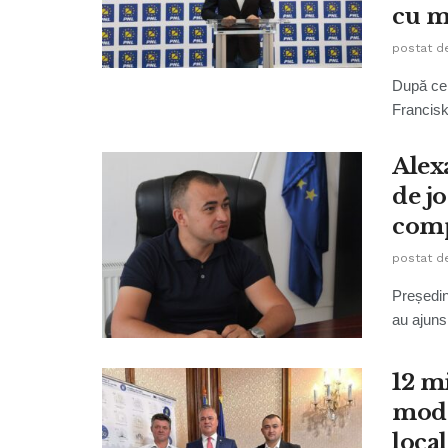
cu m
postat d
După ce 
Francisk 
Alex
de j
comp
postat d
Președin
au ajuns
12 m
mode
loca