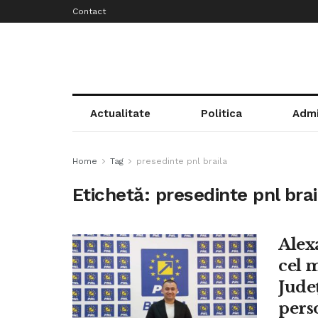
Contact
Actualitate
Politica
Admi
Home
Tag
presedinte pnl braila
Etichetă:
presedinte pnl brai
Alex
cel 
Jude
pers