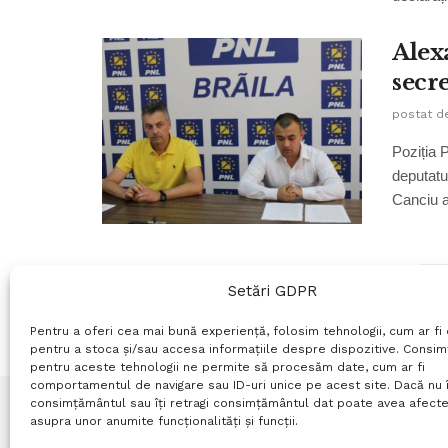
Alex
secr
postat d
Poziția P
deputatul
Canciu a 
Setări GDPR
Pentru a oferi cea mai bună experiență, folosim tehnologii, cum ar fi 
pentru a stoca și/sau accesa informațiile despre dispozitive. Consi
pentru aceste tehnologii ne permite să procesăm date, cum ar fi
comportamentul de navigare sau ID-uri unice pe acest site. Dacă nu î
consimțământul sau îți retragi consimțământul dat poate avea afecte
asupra unor anumite funcționalități și funcții.
Termeni si conditii
Politică de confidențialitate
P