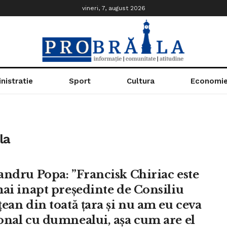
vineri, 7, august 2026
nistratie
Sport
Cultura
Economi
la
andru Popa: ”Francisk Chiriac este
mai inapt președinte de Consiliu
țean din toată țara și nu am eu ceva
onal cu dumnealui, așa cum are el