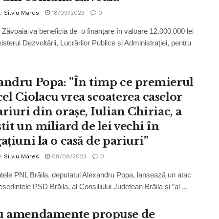
e
Silviu Mares
18/09/2023
0
ăvoaia va beneficia de o finanțare în valoare 12.000.000 lei
isterul Dezvoltării, Lucrărilor Publice și Administrației, pentru
andru Popa: ”În timp ce premierul
el Ciolacu vrea scoaterea caselor
riuri din orașe, Iulian Chiriac, a
tit un miliard de lei vechi în
ațiuni la o casă de pariuri”
e
Silviu Mares
09/09/2023
0
tele PNL Brăila, deputatul Alexandru Popa, lansează un atac
eședintele PSD Brăila, al Consiliului Județean Brăila și ”al ...
u amendamente propuse de