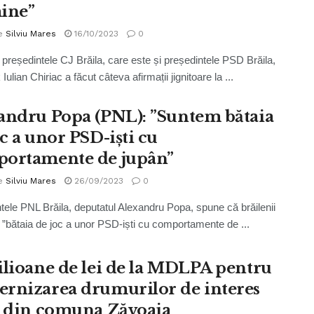
ine”
e
Silviu Mares
16/10/2023
0
președintele CJ Brăila, care este și președintele PSD Brăila,
Iulian Chiriac a făcut câteva afirmații jignitoare la ...
andru Popa (PNL): ”Suntem bătaia
oc a unor PSD-iști cu
ortamente de jupân”
e
Silviu Mares
26/09/2023
0
tele PNL Brăila, deputatul Alexandru Popa, spune că brăilenii
 ”bătaia de joc a unor PSD-iști cu comportamente de ...
ilioane de lei de la MDLPA pentru
rnizarea drumurilor de interes
l din comuna Zăvoaia