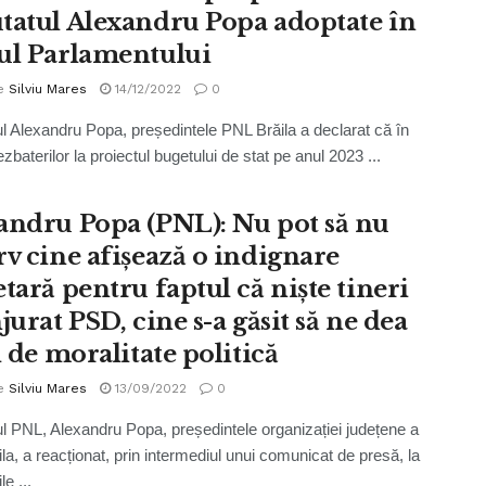
tatul Alexandru Popa adoptate în
ul Parlamentului
e
Silviu Mares
14/12/2022
0
l Alexandru Popa, președintele PNL Brăila a declarat că în
zbaterilor la proiectul bugetului de stat pe anul 2023 ...
andru Popa (PNL): Nu pot să nu
rv cine afișează o indignare
tară pentru faptul că niște tineri
jurat PSD, cine s-a găsit să ne dea
i de moralitate politică
e
Silviu Mares
13/09/2022
0
l PNL, Alexandru Popa, președintele organizației județene a
la, a reacționat, prin intermediul unui comunicat de presă, la
le ...