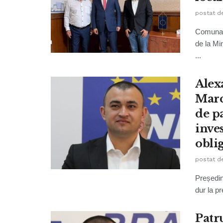
postat d
Comuna Z
de la Min
...
Alex
Marc
de pa
inves
oblig
postat d
Președin
dur la pr
Patr