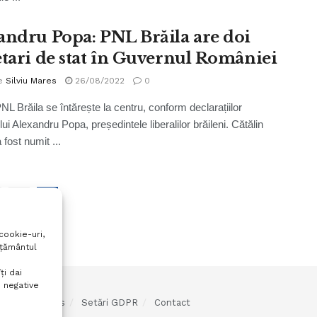
andru Popa: PNL Brăila are doi
etari de stat în Guvernul României
e
Silviu Mares
26/08/2022
0
NL Brăila se întărește la centru, conform declarațiilor
ui Alexandru Popa, președintele liberalilor brăileni. Cătălin
fost numit ...
1
2
cookie-uri,
mțământul
ți dai
 negative
olitica cookies
Setări GDPR
Contact