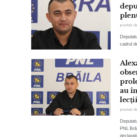
depu
plen
postat d
Deputatu
cadrul de
Alex
obse
prole
au în
lecți
postat d
Deputatu
PNL Brăi
declarații