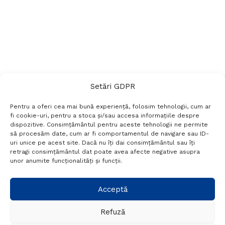
Setări GDPR
Pentru a oferi cea mai bună experiență, folosim tehnologii, cum ar
fi cookie-uri, pentru a stoca și/sau accesa informațiile despre
dispozitive. Consimțământul pentru aceste tehnologii ne permite
să procesăm date, cum ar fi comportamentul de navigare sau ID-
uri unice pe acest site. Dacă nu îți dai consimțământul sau îți
Termeni si conditii
Politică de confidențialitate
retragi consimțământul dat poate avea afecte negative asupra
Politica cookies
Setări GDPR
Contact
unor anumite funcționalități și funcții.
Telefon:
+40 788 760 194
Acceptă
Refuză
© Probr.ro 2022. Created by
I
MCreative.ro
.