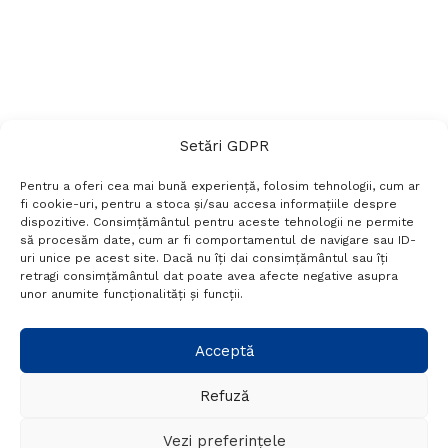
Setări GDPR
Pentru a oferi cea mai bună experiență, folosim tehnologii, cum ar
fi cookie-uri, pentru a stoca și/sau accesa informațiile despre
dispozitive. Consimțământul pentru aceste tehnologii ne permite
să procesăm date, cum ar fi comportamentul de navigare sau ID-
uri unice pe acest site. Dacă nu îți dai consimțământul sau îți
Termeni si conditii
Politică de confidențialitate
retragi consimțământul dat poate avea afecte negative asupra
Politica cookies
Setări GDPR
Contact
unor anumite funcționalități și funcții.
Telefon:
+40 788 760 194
Acceptă
Refuză
© Probr.ro 2022. Created by
I
MCreative.ro
.
Vezi preferințele