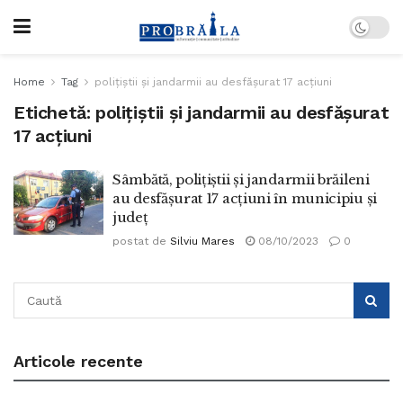
Home
Tag
polițiștii și jandarmii au desfășurat 17 acțiuni
Etichetă:
polițiștii și jandarmii au desfășurat
17 acțiuni
Sâmbătă, polițiștii și jandarmii brăileni
au desfășurat 17 acțiuni în municipiu și
județ
postat de
Silviu Mares
08/10/2023
0
Articole recente