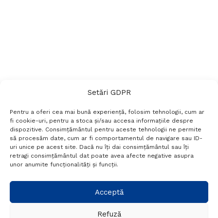
Setări GDPR
Pentru a oferi cea mai bună experiență, folosim tehnologii, cum ar
fi cookie-uri, pentru a stoca și/sau accesa informațiile despre
dispozitive. Consimțământul pentru aceste tehnologii ne permite
să procesăm date, cum ar fi comportamentul de navigare sau ID-
uri unice pe acest site. Dacă nu îți dai consimțământul sau îți
Termeni si conditii
Politică de confidențialitate
retragi consimțământul dat poate avea afecte negative asupra
Politica cookies
Setări GDPR
Contact
unor anumite funcționalități și funcții.
Telefon:
+40 788 760 194
Acceptă
Refuză