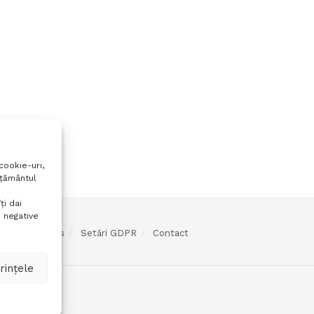
cookie-uri,
mțământul
ți dai
 negative
olitica cookies
Setări GDPR
Contact
rințele