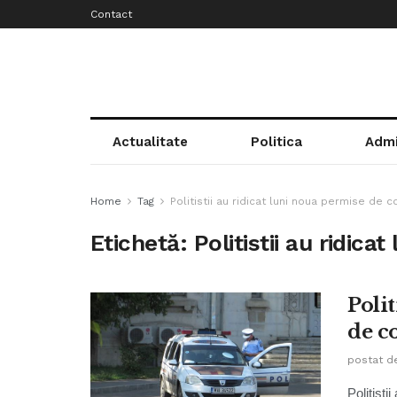
Contact
Actualitate
Politica
Admi
Home
Tag
Politistii au ridicat luni noua permise de 
Etichetă:
Politistii au ridic
Polit
de c
postat d
Politisti