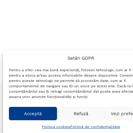
Setări GDPR
Pentru a oferi cea mai bună experiență, folosim tehnologii, cum ar fi 
pentru a stoca și/sau accesa informațiile despre dispozitive. Consi
pentru aceste tehnologii ne permite să procesăm date, cum ar fi
comportamentul de navigare sau ID-uri unice pe acest site. Dacă nu î
consimțământul sau îți retragi consimțământul dat poate avea afecte
asupra unor anumite funcționalități și funcții.
Termeni si conditii
Politică de confidențialitate
P
Acceptă
Refuză
Vezi prefe
© Probr.ro 2022. Created by
I
MCreative.ro
.
Politica cookies
Politică de confidențialitate