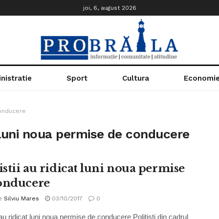
joi, 6, august 2026
nistratie
Sport
Cultura
Economi
conducere
at luni noua permise de conducere
istii au ridicat luni noua permise
onducere
e
Silviu Mares
03/10/2017
0
i au ridicat luni noua permise de conducere Poliţişti din cadrul