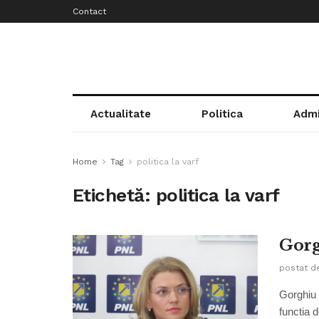
Contact
Actualitate
Politica
Admi
Home
Tag
politica la varf
Etichetă:
politica la varf
Gorg
postat d
Gorghiu 
functia 