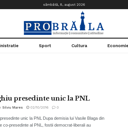
sâmbătă, 8, august 2026
nistratie
Sport
Cultura
Economi
hiu presedinte unic la PNL
e
Silviu Mares
02/10/2016
0
presedinte unic la PNL Dupa demisia lui Vasile Blaga din
de co-presedinte al PNL, fostii democrat-liberali au