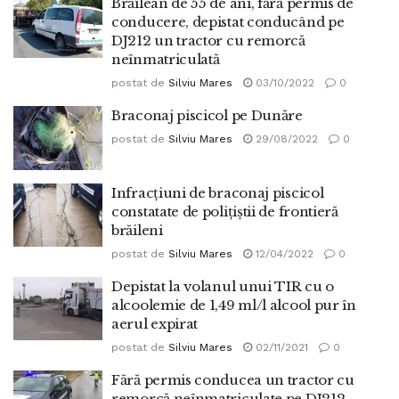
Brăilean de 55 de ani, fără permis de
conducere, depistat conducând pe
DJ212 un tractor cu remorcă
neînmatriculată
postat de
Silviu Mares
03/10/2022
0
Braconaj piscicol pe Dunăre
postat de
Silviu Mares
29/08/2022
0
Infracțiuni de braconaj piscicol
constatate de polițiștii de frontieră
brăileni
postat de
Silviu Mares
12/04/2022
0
Depistat la volanul unui TIR cu o
alcoolemie de 1,49 ml/l alcool pur în
aerul expirat
postat de
Silviu Mares
02/11/2021
0
Fără permis conducea un tractor cu
remorcă neînmatriculate pe DJ212