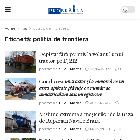
Home
Tag
politia de frontiera
Etichetă:
politia de frontiera
Depistat fără permis la volanul unui
tractor pe DJ212
postat de
Silviu Mares
03/04/2023
0
Conducea
un tractor și o remorcă ce nu
avea aplicate plăcuțe cu număr de
înmatriculare sau înregistrare
postat de
Silviu Mares
06/03/2023
0
Misiune extremă a meșterilor de la Baza
de Reparaţii Navale Brăila
postat de
Silviu Mares
13/02/2023
0