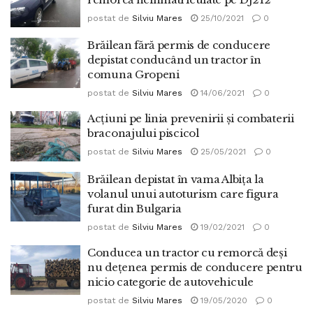
postat de
Silviu Mares
25/10/2021
0
Brăilean fără permis de conducere
depistat conducând un tractor în
comuna Gropeni
postat de
Silviu Mares
14/06/2021
0
Acţiuni pe linia prevenirii şi combaterii
braconajului piscicol
postat de
Silviu Mares
25/05/2021
0
Brăilean depistat în vama Albița la
volanul unui autoturism care figura
furat din Bulgaria
postat de
Silviu Mares
19/02/2021
0
Conducea un tractor cu remorcă deși
nu dețenea permis de conducere pentru
nicio categorie de autovehicule
postat de
Silviu Mares
19/05/2020
0