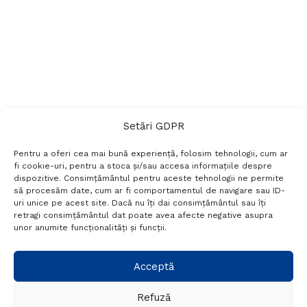
Setări GDPR
Pentru a oferi cea mai bună experiență, folosim tehnologii, cum ar
fi cookie-uri, pentru a stoca și/sau accesa informațiile despre
dispozitive. Consimțământul pentru aceste tehnologii ne permite
să procesăm date, cum ar fi comportamentul de navigare sau ID-
uri unice pe acest site. Dacă nu îți dai consimțământul sau îți
Termeni si conditii
Politică de confidențialitate
retragi consimțământul dat poate avea afecte negative asupra
Politica cookies
Setări GDPR
Contact
unor anumite funcționalități și funcții.
Telefon:
+40 788 760 194
Acceptă
Refuză