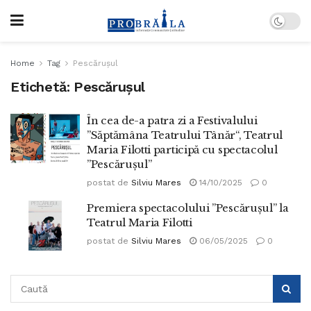
Home
Tag
Pescărușul
Etichetă:
Pescărușul
În cea de-a patra zi a Festivalului
”Săptămâna Teatrului Tânăr“, Teatrul
Maria Filotti participă cu spectacolul
”Pescărușul”
postat de
Silviu Mares
14/10/2025
0
Premiera spectacolului ”Pescărușul” la
Teatrul Maria Filotti
postat de
Silviu Mares
06/05/2025
0