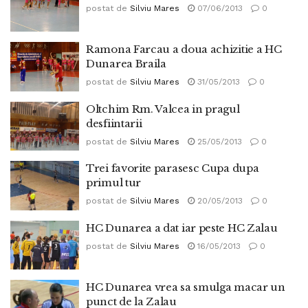
postat de
Silviu Mares
07/06/2013
0
Ramona Farcau a doua achizitie a HC
Dunarea Braila
postat de
Silviu Mares
31/05/2013
0
Oltchim Rm. Valcea in pragul
desfiintarii
postat de
Silviu Mares
25/05/2013
0
Trei favorite parasesc Cupa dupa
primul tur
postat de
Silviu Mares
20/05/2013
0
HC Dunarea a dat iar peste HC Zalau
postat de
Silviu Mares
16/05/2013
0
HC Dunarea vrea sa smulga macar un
punct de la Zalau