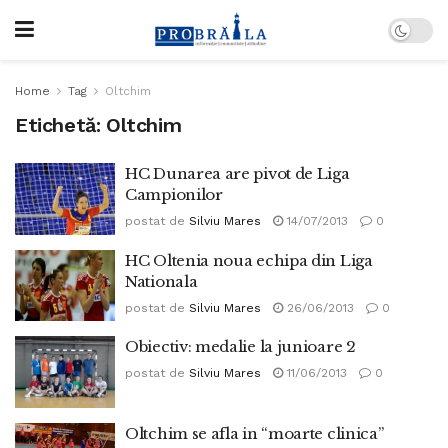
Home
Tag
Oltchim
Etichetă:
Oltchim
HC Dunarea are pivot de Liga
Campionilor
postat de
Silviu Mares
14/07/2013
0
HC Oltenia noua echipa din Liga
Nationala
postat de
Silviu Mares
26/06/2013
0
Obiectiv: medalie la junioare 2
postat de
Silviu Mares
11/06/2013
0
Oltchim se afla in “moarte clinica”