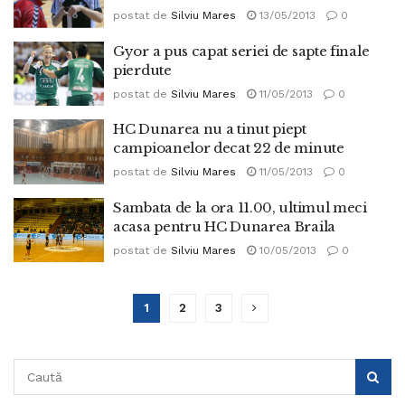
postat de
Silviu Mares
13/05/2013
0
Gyor a pus capat seriei de sapte finale
pierdute
postat de
Silviu Mares
11/05/2013
0
HC Dunarea nu a tinut piept
campioanelor decat 22 de minute
postat de
Silviu Mares
11/05/2013
0
Sambata de la ora 11.00, ultimul meci
acasa pentru HC Dunarea Braila
postat de
Silviu Mares
10/05/2013
0
1
2
3