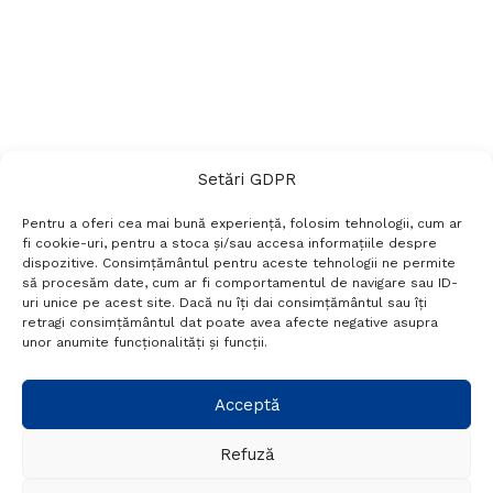
Setări GDPR
Pentru a oferi cea mai bună experiență, folosim tehnologii, cum ar
fi cookie-uri, pentru a stoca și/sau accesa informațiile despre
dispozitive. Consimțământul pentru aceste tehnologii ne permite
să procesăm date, cum ar fi comportamentul de navigare sau ID-
uri unice pe acest site. Dacă nu îți dai consimțământul sau îți
Termeni si conditii
Politică de confidențialitate
retragi consimțământul dat poate avea afecte negative asupra
Politica cookies
Setări GDPR
Contact
unor anumite funcționalități și funcții.
Telefon:
+40 788 760 194
Acceptă
Refuză
© Probr.ro 2022. Created by
I
MCreative.ro
.