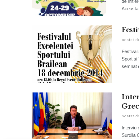
de initi
Aceasta 
Fest
postat d
Festival
Sport și
semnat d
Inte
Grec
postat d
Interviu
Surdila 