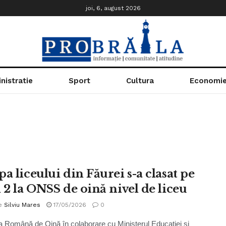
joi, 6, august 2026
nistratie
Sport
Cultura
Economi
a liceului din Făurei s-a clasat pe
l 2 la ONSS de oină nivel de liceu
e
Silviu Mares
17/05/2026
0
a Română de Oină în colaborare cu Ministerul Educației și