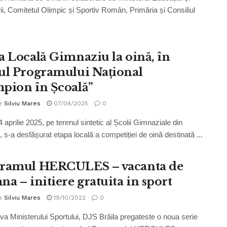
ii, Comitetul Olimpic și Sportiv Român, Primăria și Consiliul
a Locală Gimnaziu la oină, în
ul Programului Național
pion în Școală”
e
Silviu Mares
07/04/2025
0
4 aprilie 2025, pe terenul sintetic al Școlii Gimnaziale din
i, s-a desfășurat etapa locală a competiției de oină destinată ...
ramul HERCULES – vacanta de
na – initiere gratuita in sport
e
Silviu Mares
19/10/2022
0
tiva Ministerului Sportului, DJS Brăila pregateste o noua serie