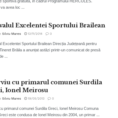
ere sportiva gratuita, in cadrul Programului HERCULES.
va avea loc ...
ivalul Excelentei Sportului Brailean
e
Silviu Mares
13/11/2014
0
ul Excelentei Sportului Brailean Direcția Județeană pentru
 Tineret Brăila a anunțat astăzi printr-un comunicat de presă
e ...
rviu cu primarul comunei Surdila
i, Ionel Meirosu
e
Silviu Mares
19/05/2013
0
 cu primarul comunei Surdila Greci, Ionel Meirosu Comuna
Greci este condusa de Ionel Meirosu din 2004, un primar ...