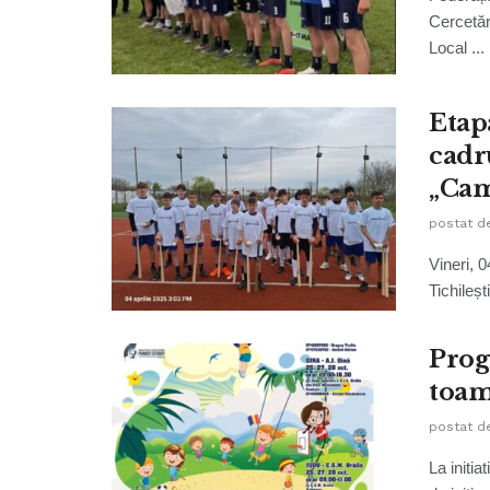
Cercetăr
Local ...
Etap
cadr
„Cam
postat d
Vineri, 0
Tichileșt
Prog
toam
postat d
La initia