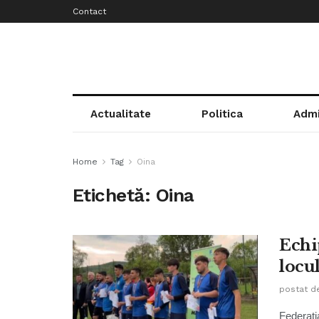
Contact
Actualitate
Politica
Admi
Home
Tag
Oina
Etichetă:
Oina
Echip
locu
postat d
Federați