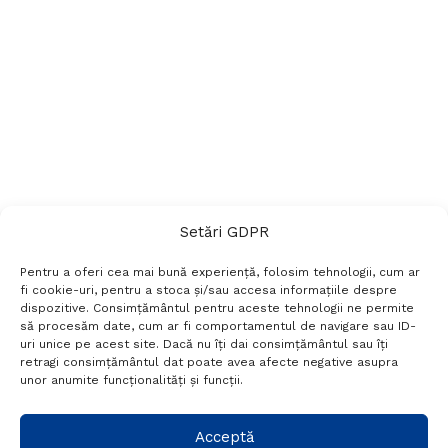
Setări GDPR
Pentru a oferi cea mai bună experiență, folosim tehnologii, cum ar
fi cookie-uri, pentru a stoca și/sau accesa informațiile despre
dispozitive. Consimțământul pentru aceste tehnologii ne permite
să procesăm date, cum ar fi comportamentul de navigare sau ID-
uri unice pe acest site. Dacă nu îți dai consimțământul sau îți
Termeni si conditii
Politică de confidențialitate
retragi consimțământul dat poate avea afecte negative asupra
Politica cookies
Setări GDPR
Contact
unor anumite funcționalități și funcții.
Telefon:
+40 788 760 194
Acceptă