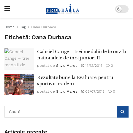
Home
Tag
Oana Durbaca
Etichetă:
Oana Durbaca
Gabriel Cange – trei medalii de bronz la
nationalele de inot juniori II
postat de
Silviu Mares
14/12/2014
0
Rezultate bune la Evaluare pentru
sportivii braileni
postat de
Silviu Mares
05/07/2013
0
Articole recente