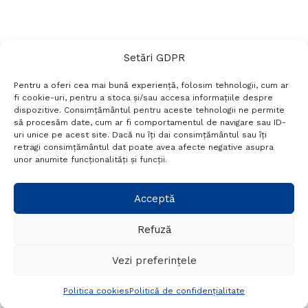
Setări GDPR
Pentru a oferi cea mai bună experiență, folosim tehnologii, cum ar
fi cookie-uri, pentru a stoca și/sau accesa informațiile despre
dispozitive. Consimțământul pentru aceste tehnologii ne permite
să procesăm date, cum ar fi comportamentul de navigare sau ID-
uri unice pe acest site. Dacă nu îți dai consimțământul sau îți
Termeni si conditii
Politică de confidențialitate
retragi consimțământul dat poate avea afecte negative asupra
Politica cookies
Setări GDPR
Contact
unor anumite funcționalități și funcții.
Telefon:
+40 788 760 194
Acceptă
Refuză
© Probr.ro 2022. Created by
I
MCreative.ro
.
Vezi preferințele
Politica cookies
Politică de confidențialitate