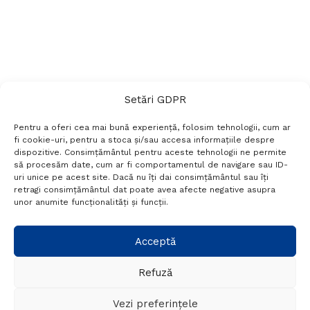
Setări GDPR
Pentru a oferi cea mai bună experiență, folosim tehnologii, cum ar
fi cookie-uri, pentru a stoca și/sau accesa informațiile despre
dispozitive. Consimțământul pentru aceste tehnologii ne permite
să procesăm date, cum ar fi comportamentul de navigare sau ID-
uri unice pe acest site. Dacă nu îți dai consimțământul sau îți
Termeni si conditii
Politică de confidențialitate
retragi consimțământul dat poate avea afecte negative asupra
Politica cookies
Setări GDPR
Contact
unor anumite funcționalități și funcții.
Telefon:
+40 788 760 194
Acceptă
Refuză
© Probr.ro 2022. Created by
I
MCreative.ro
.
Vezi preferințele