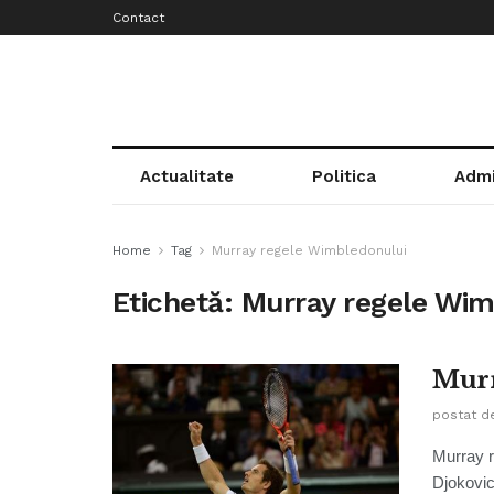
Contact
Actualitate
Politica
Admi
Home
Tag
Murray regele Wimbledonului
Etichetă:
Murray regele Wim
Murr
postat d
Murray r
Djokovic