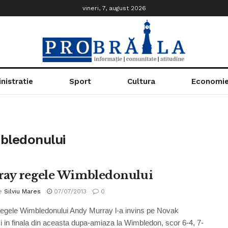
vineri, 7, august 2026
nistratie
Sport
Cultura
Economi
bledonului
ay regele Wimbledonului
e
Silviu Mares
07/07/2013
0
egele Wimbledonului Andy Murray l-a invins pe Novak
i in finala din aceasta dupa-amiaza la Wimbledon, scor 6-4, 7-