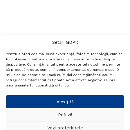
Setări GDPR
Pentru a oferi cea mai bună experiență, folosim tehnologii, cum ar
fi cookie-uri, pentru a stoca și/sau accesa informațiile despre
dispozitive. Consimțământul pentru aceste tehnologii ne permite
să procesăm date, cum ar fi comportamentul de navigare sau ID-
uri unice pe acest site. Dacă nu îți dai consimțământul sau îți
Termeni si conditii
Politică de confidențialitate
retragi consimțământul dat poate avea afecte negative asupra
Politica cookies
Setări GDPR
Contact
unor anumite funcționalități și funcții.
Telefon:
+40 788 760 194
Acceptă
Refuză
© Probr.ro 2022. Created by
I
MCreative.ro
.
Vezi preferințele