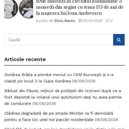
BNR lansează în circuitul numismatic o
monedă din argint cu tema 175 de ani de
la nașterea lui Ioan Andreescu
postat de
Silviu Mares
05/04/2025
0
Articole recente
Dunărea Brăila a pierdut meciul cu CSM București și s-a
clasat pe locul 2 la Cupa Dunărea
08/08/2026
Bărbat din Făurei, reținut de polițiștii din Urziceni după ce a
fost depistat la volanul unui autoturism deși nu avea permis
de conducere
08/08/2026
Clădirea degradată de pe strada Mioriței va fi demolată
pentru a face loc unei noi parcări rezidențiale
08/08/2026