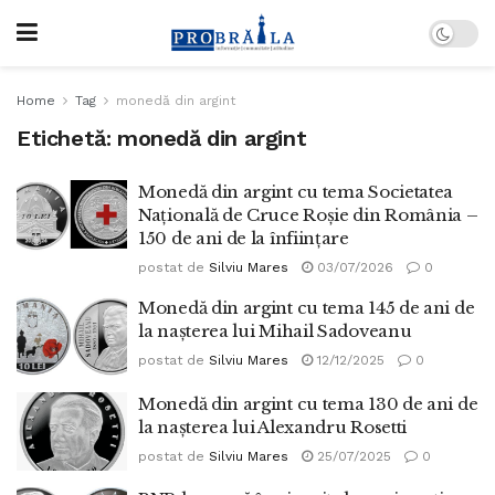
Home
Tag
monedă din argint
Etichetă:
monedă din argint
Monedă din argint cu tema Societatea
Națională de Cruce Roșie din România –
150 de ani de la înființare
postat de
Silviu Mares
03/07/2026
0
Monedă din argint cu tema 145 de ani de
la nașterea lui Mihail Sadoveanu
postat de
Silviu Mares
12/12/2025
0
Monedă din argint cu tema 130 de ani de
la nașterea lui Alexandru Rosetti
postat de
Silviu Mares
25/07/2025
0