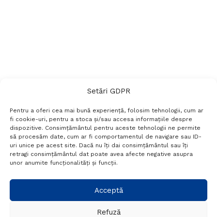
Setări GDPR
Pentru a oferi cea mai bună experiență, folosim tehnologii, cum ar
fi cookie-uri, pentru a stoca și/sau accesa informațiile despre
dispozitive. Consimțământul pentru aceste tehnologii ne permite
să procesăm date, cum ar fi comportamentul de navigare sau ID-
uri unice pe acest site. Dacă nu îți dai consimțământul sau îți
Termeni si conditii
Politică de confidențialitate
retragi consimțământul dat poate avea afecte negative asupra
Politica cookies
Setări GDPR
Contact
unor anumite funcționalități și funcții.
Telefon:
+40 788 760 194
Acceptă
Refuză