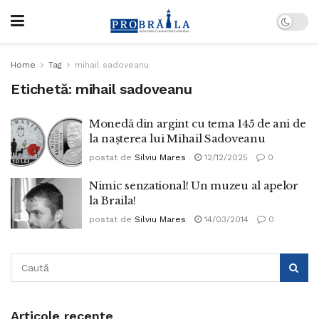
Home
Tag
mihail sadoveanu
Etichetă:
mihail sadoveanu
Monedă din argint cu tema 145 de ani de
la nașterea lui Mihail Sadoveanu
postat de
Silviu Mares
12/12/2025
0
Nimic senzational! Un muzeu al apelor
la Braila!
postat de
Silviu Mares
14/03/2014
0
Articole recente