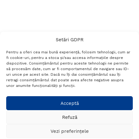
Setări GDPR
Pentru a oferi cea mai bună experiență, folosim tehnologii, cum ar
fi cookie-uri, pentru a stoca și/sau accesa informațiile despre
dispozitive. Consimțământul pentru aceste tehnologii ne permite
să procesăm date, cum ar fi comportamentul de navigare sau ID-
uri unice pe acest site. Dacă nu îți dai consimțământul sau îți
Termeni si conditii
Politică de confidențialitate
retragi consimțământul dat poate avea afecte negative asupra
Politica cookies
Setări GDPR
Contact
unor anumite funcționalități și funcții.
Telefon:
+40 788 760 194
Acceptă
Refuză
© Probr.ro 2022. Created by
I
MCreative.ro
.
Vezi preferințele