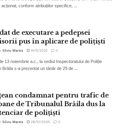
 acționat, conform atribuțiilor specifice, ...
at de executare a pedepsei
sorii pus în aplicare de polițiști
e
Silviu Mares
14/11/2025
0
e 13 noiembrie a.c., la sediul Inspectoratului de Poliție
 Brăila s-a prezentat un tânăr de 29 de ...
țean condamnat pentru trafic de
oane de Tribunalul Brăila dus la
enciar de polițiști
e
Silviu Mares
28/10/2025
0