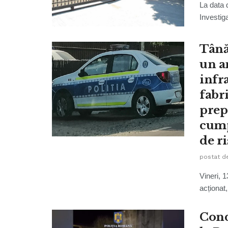
La data d
Investiga
Tână
un a
infr
fabr
prep
cump
de r
postat d
Vineri, 1
acționat,
Cond