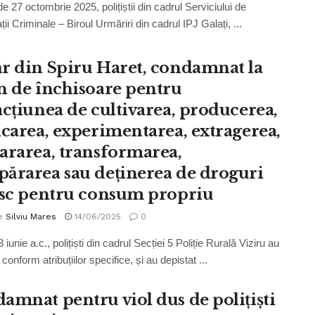
e 27 octombrie 2025, polițiștii din cadrul Serviciului de
ții Criminale – Biroul Urmăriri din cadrul IPJ Galați, ...
r din Spiru Haret, condamnat la
n de închisoare pentru
acțiunea de cultivarea, producerea,
icarea, experimentarea, extragerea,
ararea, transformarea,
ărarea sau deținerea de droguri
isc pentru consum propriu
e
Silviu Mares
14/06/2025
0
3 iunie a.c., polițiști din cadrul Secției 5 Poliție Rurală Viziru au
 conform atribuțiilor specifice, și au depistat ...
amnat pentru viol dus de polițiști