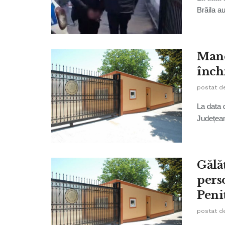
Brăila au
Mand
închi
postat d
La data d
Județean
Gălă
pers
Penit
postat d