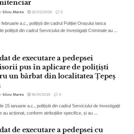
enitenciar
e
Silviu Mares
25/02/2025
0
 februarie a.c., polițiști din cadrul Poliției Orașului Ianca
i de polițiști din cadrul Serviciului de Investigații Criminale au ...
at de executare a pedepsei
sorii pus în aplicare de polițiști
ru un bărbat din localitatea Țepeș
ă
e
Silviu Mares
16/01/2025
0
e 15 ianuarie a.c., polițiștii din cadrul Serviciului de Investigații
 au acționat, conform atribuțiilor specifice, și au ...
at de executare a pedepsei cu