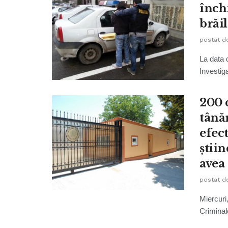
închi
brăi
postat d
La data d
Investiga
200 
tânăr
efec
știin
avea
postat d
Miercuri,
Criminal