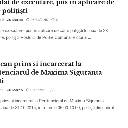
at de executare, pus în aplicare de
 poliţişti
e
Silviu Mares
26/12/2015
0
e executare, pus în aplicare de către poliţişti În ziua de 23
, poliţiştii Postului de Poliţie Comunal Victoria ...
ean prins si incarcerat la
tenciarul de Maxima Siguranta
ti
e
Silviu Mares
01/11/2015
0
 prins si incarcerat la Penitenciarul de Maxima Siguranta
 ziua de 31.10.2015, între orele 06.00-10.00, poliţişti din cadrul