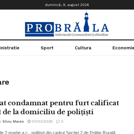
duminică, 9, august 2026
nistratie
Sport
Cultura
Economi
are
at condamnat pentru furt calificat
t de la domiciliu de polițiști
e
Silviu Mares
03/03/2026
0
e 2 martie a.c., polițiști din cadrul Secției 2 de Poliție Rurală