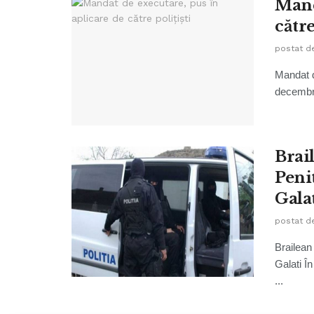
Mand
către
postat d
Mandat d
decembrie
Brail
Peni
Gala
postat d
Brailean
Galati În
...