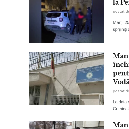
la P
postat d
Marți, 25
sprijiniț
Mand
închi
pent
Vod
postat d
La data d
Criminale
Mand