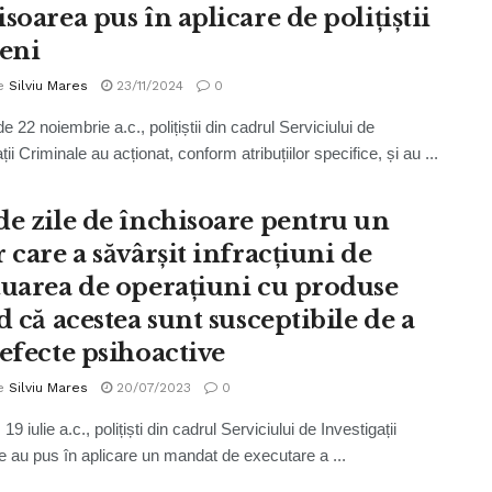
soarea pus în aplicare de polițiștii
leni
e
Silviu Mares
23/11/2024
0
e 22 noiembrie a.c., polițiștii din cadrul Serviciului de
ții Criminale au acționat, conform atribuțiilor specifice, și au ...
de zile de închisoare pentru un
 care a săvârșit infracțiuni de
tuarea de operațiuni cu produse
d că acestea sunt susceptibile de a
 efecte psihoactive
e
Silviu Mares
20/07/2023
0
 19 iulie a.c., polițiști din cadrul Serviciului de Investigații
e au pus în aplicare un mandat de executare a ...