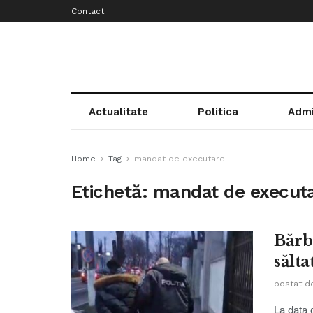
Contact
Actualitate
Politica
Admi
Home
Tag
mandat de executare
Etichetă:
mandat de execut
Bărb
sălta
postat d
La data d