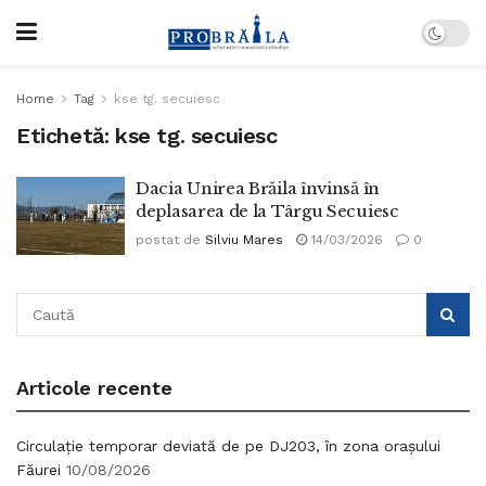
Home
Tag
kse tg. secuiesc
Etichetă:
kse tg. secuiesc
Dacia Unirea Brăila învinsă în
deplasarea de la Târgu Secuiesc
postat de
Silviu Mares
14/03/2026
0
Articole recente
Circulație temporar deviată de pe DJ203, în zona orașului
Făurei
10/08/2026