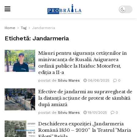
Home
Tag
Jandarmeria
Etichetă:
Jandarmeria
Măsuri pentru siguranța cetățenilor în
minivacanța de Rusalii. Asigurarea
ordinii publice la Haiduc MotorFest,
ediția a II-a
postat de
Silviu Mares
06/06/2025
0
Efective de jandarmi au supravegheat de
la distanță acțiune de protest de sâmbătă
după amiază
postat de
Silviu Mares
19/01/2025
0
Deschiderea expoziției „Jandarmeria
Română 1850 – 2020” la Teatrul ’’Maria
Filotti’’ Brăila