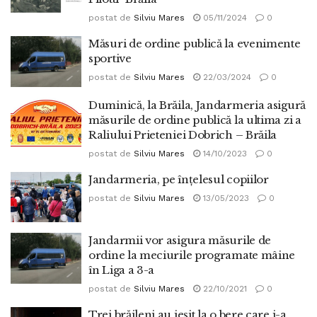
postat de
Silviu Mares
05/11/2024
0
Măsuri de ordine publică la evenimente
sportive
postat de
Silviu Mares
22/03/2024
0
Duminică, la Brăila, Jandarmeria asigură
măsurile de ordine publică la ultima zi a
Raliului Prieteniei Dobrich – Brăila
postat de
Silviu Mares
14/10/2023
0
Jandarmeria, pe înțelesul copiilor
postat de
Silviu Mares
13/05/2023
0
Jandarmii vor asigura măsurile de
ordine la meciurile programate mâine
în Liga a 3-a
postat de
Silviu Mares
22/10/2021
0
Trei brăileni au ieșit la o bere care i-a