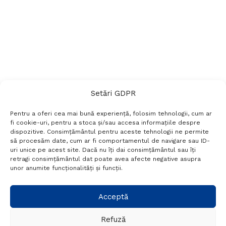
Setări GDPR
Pentru a oferi cea mai bună experiență, folosim tehnologii, cum ar
fi cookie-uri, pentru a stoca și/sau accesa informațiile despre
dispozitive. Consimțământul pentru aceste tehnologii ne permite
să procesăm date, cum ar fi comportamentul de navigare sau ID-
uri unice pe acest site. Dacă nu îți dai consimțământul sau îți
Termeni si conditii
Politică de confidențialitate
retragi consimțământul dat poate avea afecte negative asupra
Politica cookies
Setări GDPR
Contact
unor anumite funcționalități și funcții.
Telefon:
+40 788 760 194
Acceptă
Refuză