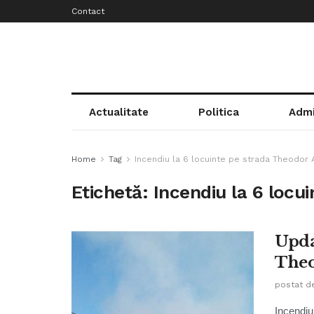
Contact
Actualitate
Politica
Admi
Home
Tag
Incendiu la 6 locuinte pe strada Theodor
Etichetă:
Incendiu la 6 loc
Upda
The
postat d
Incendiu