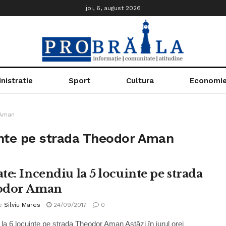
joi, 6, august 2026
nistratie
Sport
Cultura
Economi
 Aman
uinte pe strada Theodor Aman
te: Incendiu la 5 locuinte pe strada
odor Aman
e
Silviu Mares
24/09/2017
0
 la 6 locuinte pe strada Theodor Aman Astăzi în jurul orei