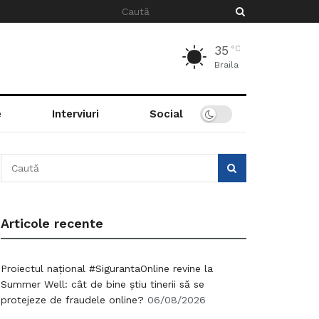
35
°C
Braila
e
Interviuri
Social
Articole recente
Proiectul național #SigurantaOnline revine la
Summer Well: cât de bine știu tinerii să se
protejeze de fraudele online?
06/08/2026